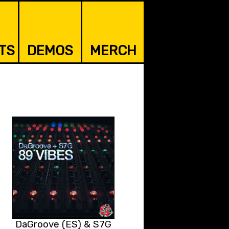
TS
DEMOS
MERCH
DaGroove (ES) & S7G