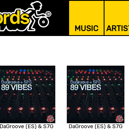
MUSIC
ARTIS
DaGroove (ES) & S7G
DaGroove (ES) & S7G