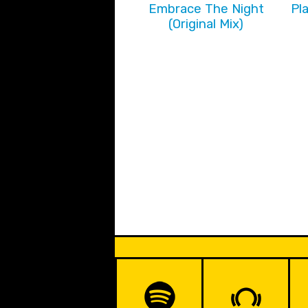
Embrace The Night
Pl
(Original Mix)